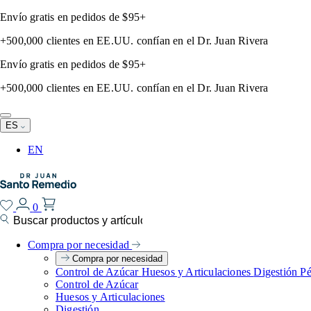
Saltar
Envío gratis en pedidos de $95+
al
contenido
+500,000 clientes en EE.UU. confían en el Dr. Juan Rivera
Envío gratis en pedidos de $95+
+500,000 clientes en EE.UU. confían en el Dr. Juan Rivera
Abrir
ES
menú
de
EN
navegación
Dr.
Juan's
Santo
Lista
Iniciar
Ver
0
Remedio
de
sesión
mi
Buscar
deseos
carrito
(0)
Compra por necesidad
Compra por necesidad
Control de Azúcar
Huesos y Articulaciones
Digestión
Pé
Control de Azúcar
Huesos y Articulaciones
Digestión