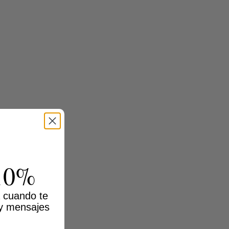
10%
 cuando te
 y mensajes